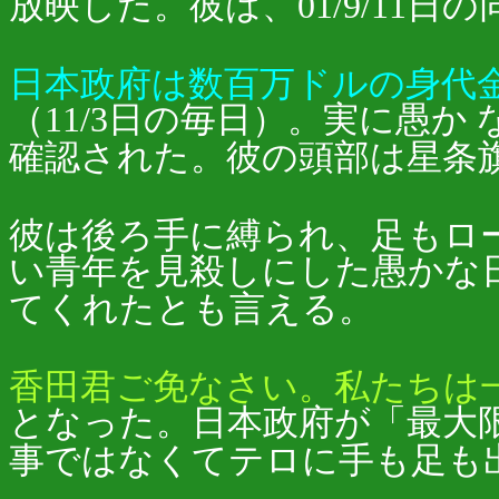
放映した。彼は、01/9/11
日本政府は数百万ドルの身代
（11/3日の毎日）。実に愚か
確認された。彼の頭部は星条
彼は後ろ手に縛られ、足もロ
い青年を見殺しにした愚かな
てくれたとも言える。
香田君ご免なさい。私たちは
となった。日本政府が「最大
事ではなくてテロに手も足も