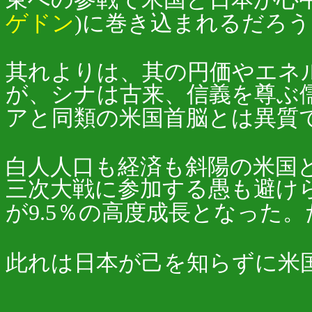
ゲドン
)に巻き込まれるだろ
其れよりは、其の円価やエネ
が、シナは古来、信義を尊ぶ
アと同類の米国首脳とは異質
白人人口も経済も斜陽の米国
三次大戦に参加する愚も避け
が9.5％の高度成長となった。
此れは日本が己を知らずに米