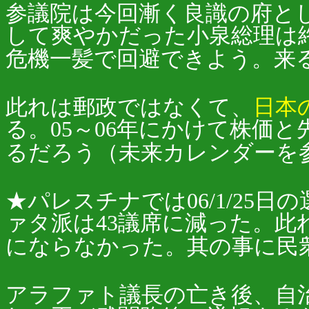
参議院は今回漸く良識の府と
して爽やかだった小泉総理は
危機一髪で回避できよう。来
此れは郵政ではなくて、
日本
る。05～06年にかけて株価
るだろう（未来カレンダーを
★パレスチナでは06/1/2
ァタ派は43議席に減った。
にならなかった。其の事に民
アラファト議長の亡き後、自