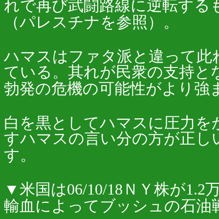
れで再び武闘路線に逆転する
（パレスチナを参照）。
ハマスはファタ派と違って此
ている。其れが民衆の支持と
勃発の危機の可能性がより強
白を黒としてハマスに圧力を
すハマスの言い分の方が正し
す。
▼米国は06/10/18ＮＹ株が
輸血によってブッシュの石油