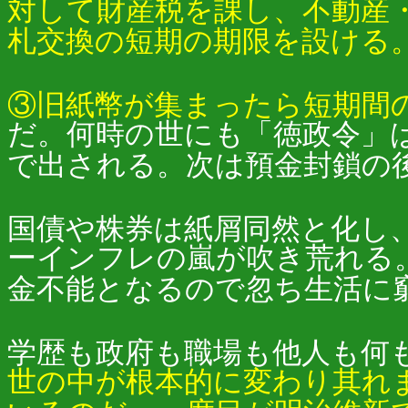
対して財産税を課し、不動産
札交換の短期の期限を設ける
③旧紙幣が集まったら短期間
だ。何時の世にも「徳政令」
で出される。次は預金封鎖の
国債や株券は紙屑同然と化し、
ーインフレの嵐が吹き荒れる
金不能となるので忽ち生活に
学歴も政府も職場も他人も何
世の中が根本的に変わり其れ