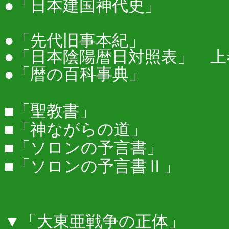
●「日本建国神
●「先代旧事
●「日本陰陽暦日
●「暦の百
■
「聖教書」
■
「神ながらの
■
「ソロンの予
■「ソロンの
▼「大東亜戦