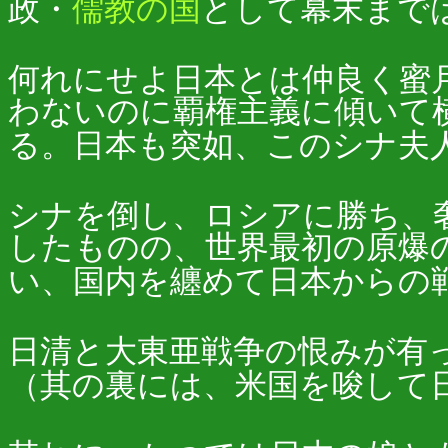
政・
儒教の国
として幕末まで
何れにせよ日本とは仲良く蜜
わないのに覇権主義に傾いて
る。日本も突如、このシナ夫
シナを倒し、ロシアに勝ち、
したものの、世界最初の原爆
い、国内を纏めて日本からの
日清と大東亜戦争の恨みが有
（其の裏には、米国を唆して