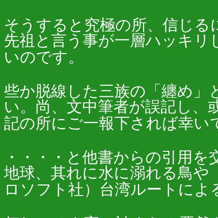
そうすると究極の所、信じる
先祖と言う事が一層ハッキリ
いのです。
些か脱線した三族の「纏め」
い。尚、文中筆者が誤記し、
記の所にご一報下されば幸い
・・・・と他書からの引用を交
地球、其れに水に溺れる鳥や
ロソフト社）台湾ルートによ