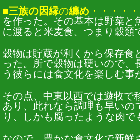
■三族の因縁
の
纏め
・・・・・
を作った。その基本は野菜と
に渡ると米麦食、つまり穀類
穀物は貯蔵が利くから保存食
った。所で穀物は硬いので、
う彼らには食文化を楽しむ事
その点、中東以西では遊牧で
あり、此れなら調理も早いの
り、しかも腐ったような肉で
なので、豊かな食文化で新鮮