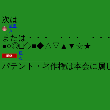
次は
後書
き
または・・・ ・・・ ・・
●○◎□◇■◆△▽▲▼☆★
戻
る
パテント・著作権は本