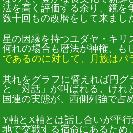
法を高く評価する余り、鏡を
数十回もの改暦をして来まし
星の因縁を持つユダヤ・キリ
何れの場合も暦法が神権、も
であるのに対して、月族はパラ
其れをグラフに譬えれば円グ
と「対話」が叫ばれる。けれ
国連の実態が、西側列強で占
Y軸とX軸とは話し合いが平
地で交戦する宿命にあるため