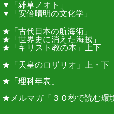
▼「雑草ノ
▼「安倍晴明の文
★「古代日本
★「世界史に
★「キリスト教
★「天皇のロザ
★「理科年
★メルマガ「３０秒で読む環境情報！」htt