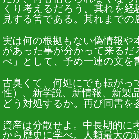
くり考えるだろう。其れを経
見する筈である。其れまでの
実は何の根拠もない偽情報や
があった事が分かって来るだ
べ」として、予め一連の文を
古臭くて、何処にでも転がっ
性）、新学説、新情報、新製
どう対処するか。再び同書を
資産は分散せよ。中長期的に
から歴史に学べ。人類最大の