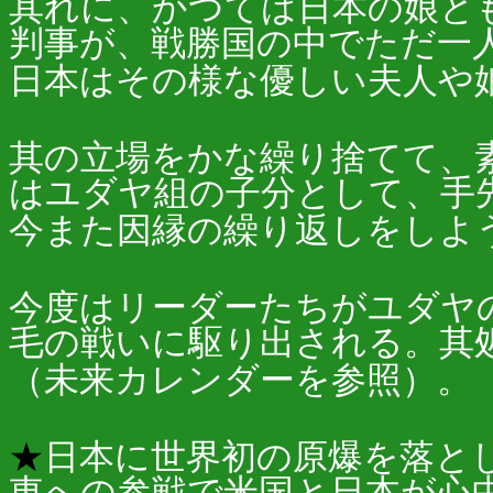
其れに、かつては日本の娘と
判事が、戦勝国の中でただ一
日本はその様な優しい夫人や
其の立場をかな繰り捨てて、
はユダヤ組の子分として、手
今また因縁の繰り返しをしよ
今度はリーダーたちがユダヤ
毛の戦いに駆り出される。其
（未来カレンダーを参照）。
★
日本に世界初の原爆を落と
東への参戦で米国と日本が心