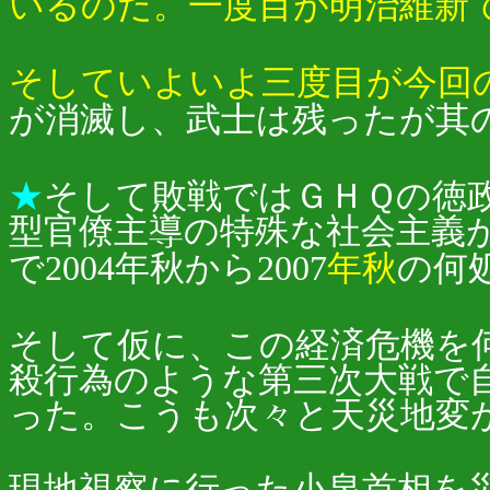
いるのだ。一度目が明治維新
そしていよいよ三度目が今回
が消滅し、武士は残ったが其
★
そして敗戦ではＧＨＱの徳
型官僚主導の特殊な社会主義
で2004年秋から2007
年秋
の何
そして仮に、この経済危機を
殺行為のような第三次大戦で自
った。こうも次々と天災地変
現地視察に行った小泉首相を