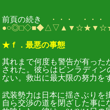
７．古の
前頁の続き
・・・ ・・・
●○◎□◇■◆△▽▲▼☆★▼☆
★ｆ．最悪の事態
其れまで何度も警告が有ったが、0
された。彼らはビンラディン
ない。救出に最大限の努力を
武装勢力は日本に揺さぶりを
自ら交渉の道を閉ざした事にな